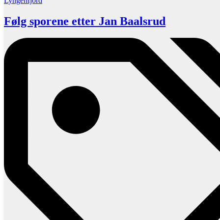
Lyngenfjord
Følg sporene etter Jan Baalsrud