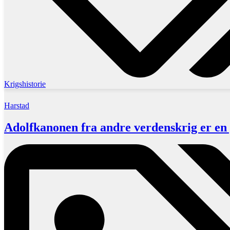
Krigshistorie
Harstad
Adolfkanonen fra andre verdenskrig er en 