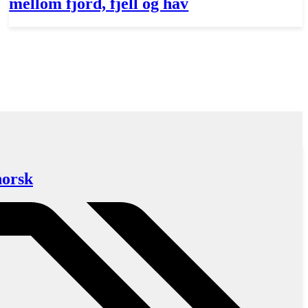
mellom fjord, fjell og hav
norsk