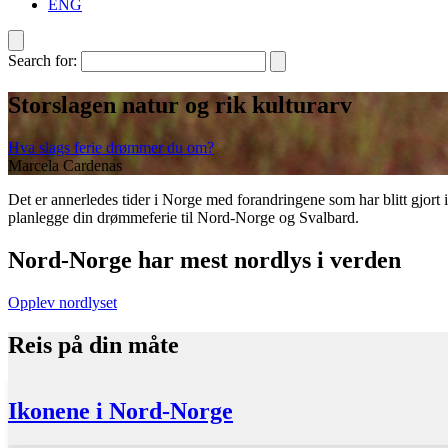
ENG
Search for:
Storslagen natur og rik kulturarv
Hva slags ferie drømmer du om?
Marcela Cardenas
Det er annerledes tider i Norge med forandringene som har blitt gjor
planlegge din drømmeferie til Nord-Norge og Svalbard.
Nord-Norge har mest nordlys i verden
Opplev nordlyset
Reis på din måte
Ikonene i Nord-Norge