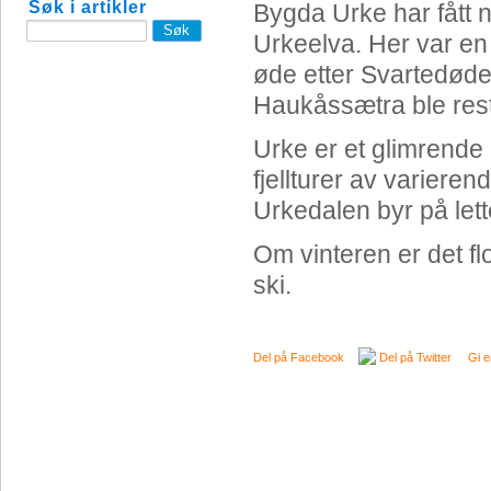
Søk i artikler
Bygda Urke har fått n
Urkeelva. Her var en
øde etter Svartedøde
Haukåssætra ble rest
Urke er et glimrende
fjellturer av variere
Urkedalen byr på lett
Om vinteren er det flo
ski.
Del på Facebook
Del på Twitter
Gi e