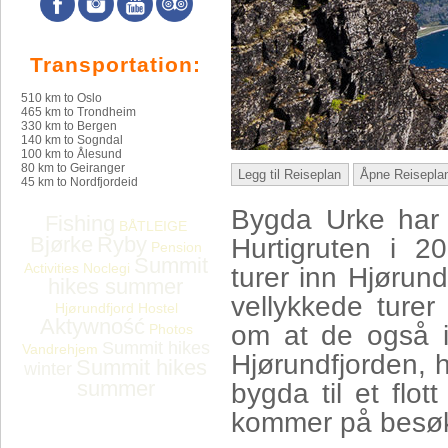
Transportation:
510 km to Oslo
465 km to Trondheim
330 km to Bergen
140 km to Sogndal
100 km to Ålesund
80 km to Geiranger
Legg til Reiseplan
Åpne Reisepla
45 km to Nordfjordeid
Bygda Urke har b
Fishing
BÅTLEIGE
Bjørke
Ryby
Hurtigruten i 2
Pension
Summit
Activities
Noclegi
turer inn Hjørund
hikes summer
vellykkede turer
Hjørundfjord Hostel
Aktywność
om at de også i
Photos
Summit hikes
Vandrehjem
Hjørundfjorden, 
Summit hikes
winter
summer
bygda til et flot
kommer på besø