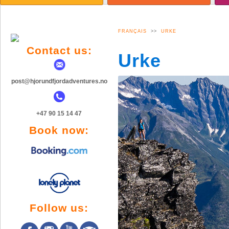
TOPPTUR VINTER
AKTYWNOŚĆ
A
BJØRKE
GALERIA ZDJĘĆ
G
BILDEGALLERI
FRANÇAIS
>>
URKE
Contact us:
Urke
post@hjorundfjordadventures.no
+47 90 15 14 47
Book now:
Follow us: