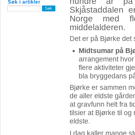
hundre år på
Søk i artikler
Skjåstaddalen 
Norge med fle
middelalderen.
Det er på Bjørke det 
Midtsumar på Bj
arrangement hvor
flere aktiviteter
bla bryggedans på
Bjørke er sammen med
de aller eldste gårde
at gravfunn helt fra t
tilsier at Bjørke til 
eldste.
I dag kaller mange st