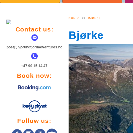
TOPPTUR VINTER
AKTYWNOŚĆ
A
BJØRKE
GALERIA ZDJĘĆ
G
BILDEGALLERI
NORSK
>>
BJØRKE
Contact us:
Bjørke
post@hjorundfjordadventures.no
+47 90 15 14 47
Book now:
Follow us: