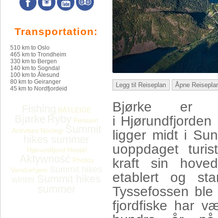
Transportation:
510 km to Oslo
465 km to Trondheim
330 km to Bergen
140 km to Sogndal
100 km to Ålesund
80 km to Geiranger
Legg til Reiseplan
Åpne Reisepla
45 km to Nordfjordeid
Bjørke er 
Fishing
BÅTLEIGE
Bjørke
Ryby
i Hjørundfjorde
Pension
Summit
Activities
Noclegi
ligger midt i S
hikes summer
uoppdaget turis
Hjørundfjord Hostel
Aktywność
kraft sin hoved
Photos
Summit hikes
Vandrehjem
etablert og st
Summit hikes
winter
summer
Tyssefossen ble 
fjordfiske har v