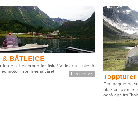
 & BÅTLEIGE
rden er et eldorado for fiske! Vi leier ut fiskebåt
med motor i sommerhalvåret.
Les mer
Toppturer
Fra taggete og stu
utsikten over Su
også opp fra "bak