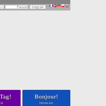
Tag!
PENSION
Bonjour!
BJORKE
CH
FRANÇAIS
URKE