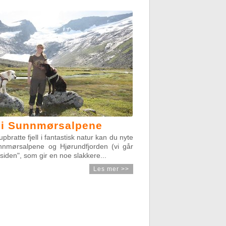
 i Sunnmørsalpene
pbratte fjell i fantastisk natur kan du nyte
nnmørsalpene og Hjørundfjorden (vi går
siden", som gir en noe slakkere...
Les mer