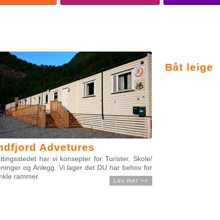
Ć
ACTIVITIES
BILDERGALERIE
DJĘĆ
GALLERY
Båt leige
ndfjord Advetures
tingsstedet har vi konsepter for Turister, Skole/
ninger og Anlegg. Vi lager det DU har behov for
enkle rammer.
Les mer