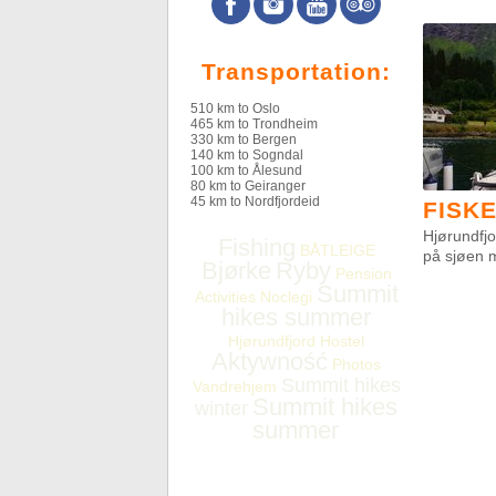
Transportation:
510 km to Oslo
465 km to Trondheim
330 km to Bergen
140 km to Sogndal
100 km to Ålesund
80 km to Geiranger
45 km to Nordfjordeid
FISKE
Hjørundfjo
Fishing
BÅTLEIGE
på sjøen 
Bjørke
Ryby
Pension
Summit
Activities
Noclegi
hikes summer
Hjørundfjord Hostel
Aktywność
Photos
Summit hikes
Vandrehjem
Summit hikes
winter
summer