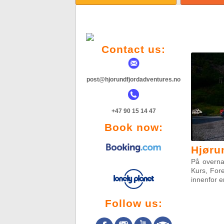
TOPPTUR VINTER
AKTYWNOŚ
BJØRKE
GALERIA Z
BILDEGALLERI
Contact us:
post@hjorundfjordadventures.no
+47 90 15 14 47
Book now:
Hjøru
På overnat
Kurs, Fore
innenfor 
Follow us: